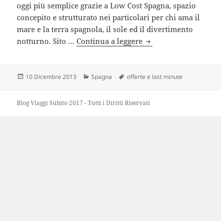
oggi più semplice grazie a Low Cost Spagna, spazio
concepito e strutturato nei particolari per chi ama il
mare e la terra spagnola, il sole ed il divertimento
Spagna a prezzi low c
notturno. Sito …
Continua a leggere
Scritto
Categorie
Tag
10 Dicembre 2013
Spagna
offerte e last minute
il
Blog Viaggi Subito 2017 - Tutti i Diritti Riservati