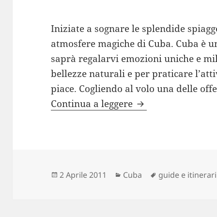
Iniziate a sognare le splendide spiagge
atmosfere magiche di Cuba. Cuba è un
saprà regalarvi emozioni uniche e mil
bellezze naturali e per praticare l’atti
piace. Cogliendo al volo una delle off
Vacanze a Cuba: ma
Continua a leggere
Scritto
Categorie
Tag
2 Aprile 2011
Cuba
guide e itinerari
il